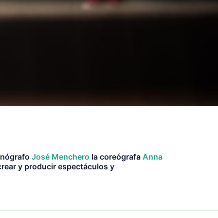
cenógrafo
José Menchero
la coreógrafa
Anna
crear y producir espectáculos y